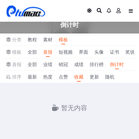
倒计时
分类
教程
素材
模板
模板
全部
喜报
短视频
界面
头像
证书
奖状
喜报
全部
业绩
销冠
成绩
排行榜
倒计时
排序
最新
热度
点赞
收藏
更新
随机
暂无内容