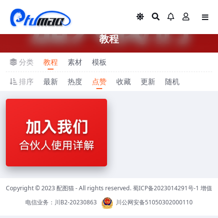
教程
分类
教程
素材
模板
排序
最新
热度
点赞
收藏
更新
随机
Copyright © 2023
配图猫
- All rights reserved.
蜀ICP备2023014291号-1
增值
3 年前
电信业务：
川B2-20230863
川公网安备51050302000110